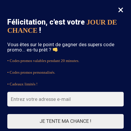
×
MENU
0
Félicitation, c'est votre
JOUR DE
SOLDES : -15% sur toute la boutique avec le code « BOHEME15 »
!
CHANCE
Accueil
/
Bijoux Bohème
/
Page 8
Vous êtes sur le point de gagner des supers code
Bijoux Bohème
promo... es-tu prêt ?
• Codes promos valables pendant 20 minutes.
• Codes promos personnalisés.
FILTRES
• Cadeaux limités !
Affichage de 148–168 sur 168
résultats
1
2
3
…
5
6
7
8
JE TENTE MA CHANCE !