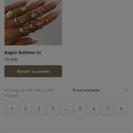
Bague Bohème Or
39.99
€
Ajouter au panier
Affichage de 148–168 sur 168
résultats
1
2
3
…
5
6
7
8