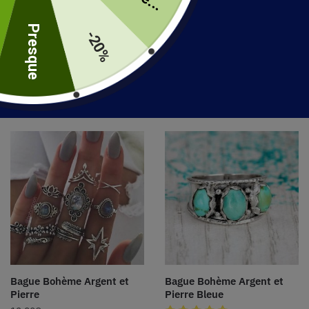
uite
Presque
-20%
Bague Bohème Pierre
Grosse Bague Bohème
14.90
€
12.90
€
Ajouter au panier
Ajouter au panier
Bague Bohème Argent et
Bague Bohème Argent et
Pierre
Pierre Bleue