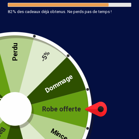
82% des cadeaux déjà obtenus. Ne perds pas de temps !
Perdu
-5%
Bague Boho Argent
Bague Acier Bohème
12.90
€
14.90
€
té
Dommage
Ajouter au panier
Ajouter au panier
Robe offerte
!
Mince...