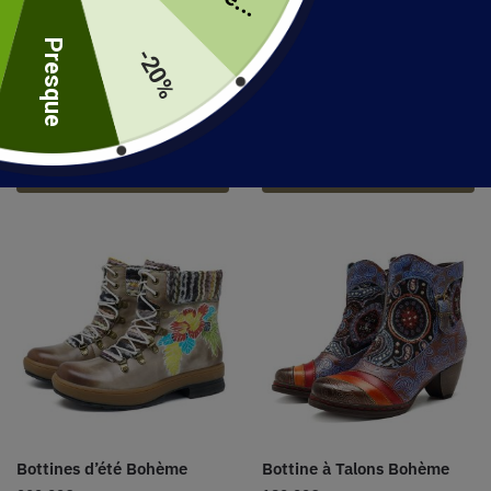
uite
Presque
-20%
Sandale Style Bohème
Bottines Cuir Femme Style
Bohème
29.99
€
–
39.99
€
87.99
€
–
96.99
€
Choix des options
Choix des options
Bottines d’été Bohème
Bottine à Talons Bohème