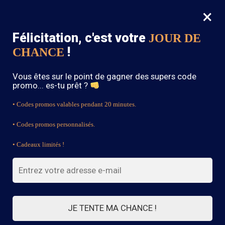
×
MENU
0
Félicitation, c'est votre
JOUR DE
SOLDES : -15% sur toute la boutique avec le code « BOHEME15 »
!
CHANCE
Accueil
/
Sandale Bohème
Vous êtes sur le point de gagner des supers code
Sandale Bohème
promo... es-tu prêt ?
• Codes promos valables pendant 20 minutes.
• Codes promos personnalisés.
FILTRES
• Cadeaux limités !
Affichage de 1–21 sur 35 résultats
1
2
JE TENTE MA CHANCE !