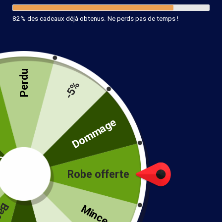
82% des cadeaux déjà obtenus. Ne perds pas de temps !
Perdu
-5%
té
Dommage
Bottines Style Bohème
58.99
€
–
65.99
€
Robe offerte
!
Couleur
Mince...