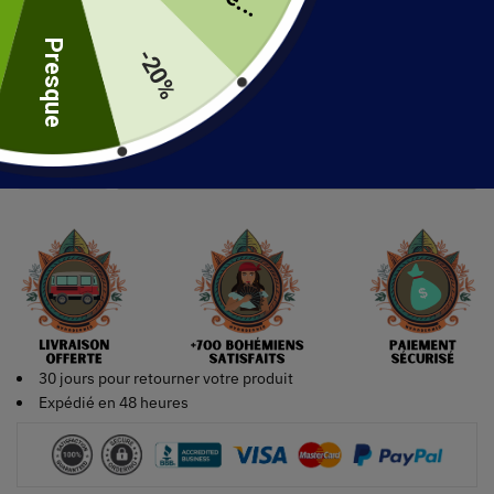
uite
Pointure
Presque
-20%
Ajouter au panier
30 jours pour retourner votre produit
Expédié en 48 heures