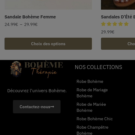
Sandale Bohème Femme
Sandales D’Été
24.99
€
–
29.99
€
29.99
€
Choix des options
Cho
NOS COLLECTIONS
Robe Bohème
Robe de Mariage
Découvrez l'univers Bohème.
Bohème
Robe de Mariée
Contactez-nous
Bohème
Robe Bohème Chic
Robe Champêtre
Bohème