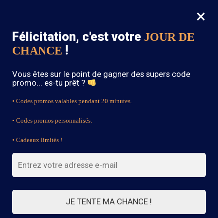
×
MENU
0
Félicitation, c'est votre
JOUR DE
SOLDES : -15% sur toute la boutique avec le code « BOHEME15 »
!
CHANCE
Accueil
/
Sandale Bohème
/
Bottines Style Bohème
Vous êtes sur le point de gagner des supers code
promo... es-tu prêt ?
• Codes promos valables pendant 20 minutes.
• Codes promos personnalisés.
• Cadeaux limités !
JE TENTE MA CHANCE !