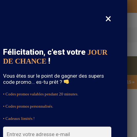
Vos vêtements bohème expédiés gratuitement
×
cherche
Félicitation, c'est votre
JOUR
!
DE CHANCE
Blouse Bohème
Bijoux Bohème
Sandale Bohème
Vous êtes sur le point de gagner des supers
code promo... es-tu prêt ?
SOLDES : -15% sur toute la boutique avec le code « BOHEME15 »
• Codes promos valables pendant 20 minutes.
• Codes promos personnalisés.
e Longue Bohème
• Cadeaux limités !