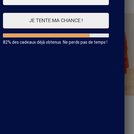
Affichage de 1–21 sur 33 résultats
JE TENTE MA CHANCE !
82% des cadeaux déjà obtenus. Ne perds pas de temps !
Robe Bohème Estivale
45.99
€
e Longue Verte