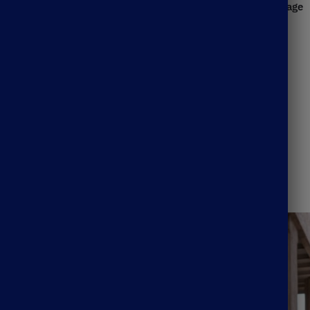
e À Taille Haute
Longue Jupe Bohème De Plage
36.99
€