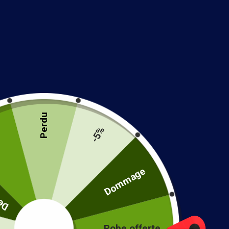
Jupe Longu
38.99
€
Perdu
-5%
%
Dommage
até
Robe offerte