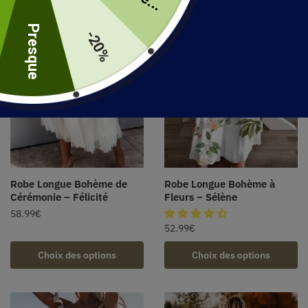
uite
Presque
-20%
Robe Longue Bohème de
Robe Longue Bohème à
Cérémonie – Félicité
Fleurs – Sélène
58.99
€
52.99
€
Choix des options
Choix des options