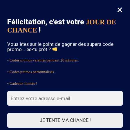
×
MENU
0
Félicitation, c'est votre
JOUR DE
SOLDES : -15% sur toute la boutique avec le code « BOHEME15 »
!
CHANCE
Accueil
/
Robe Champêtre Bohème
Vous êtes sur le point de gagner des supers code
Robe Champêtre Bohème
promo... es-tu prêt ?
• Codes promos valables pendant 20 minutes.
• Codes promos personnalisés.
FILTRES
• Cadeaux limités !
Affichage de 1–21 sur 116 résultats
1
2
3
4
5
6
JE TENTE MA CHANCE !