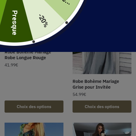
uite
Presque
-20%
Robe Bohème Mariage
Robe Longue Rouge
41.99
€
Robe Bohème Mariage
Grise pour Invitée
54.99
€
Choix des options
Choix des options