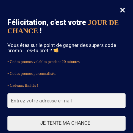
×
MENU
0
Félicitation, c'est votre
JOUR DE
SOLDES : -15% sur toute la boutique avec le code « BOHEME15 »
!
CHANCE
Accueil
/
Robe de Mariage Bohème
Vous êtes sur le point de gagner des supers code
Robe de Mariage Bohème
promo... es-tu prêt ?
• Codes promos valables pendant 20 minutes.
• Codes promos personnalisés.
FILTRES
• Cadeaux limités !
Affichage de 1–21 sur 46 résultats
1
2
3
JE TENTE MA CHANCE !