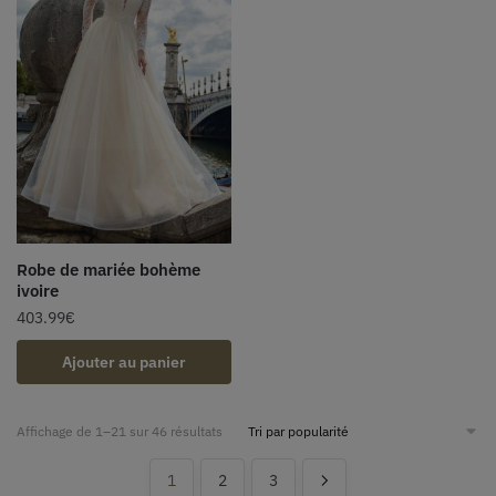
Robe de mariée bohème
ivoire
403.99
€
Ajouter au panier
Affichage de 1–21 sur 46 résultats
1
2
3