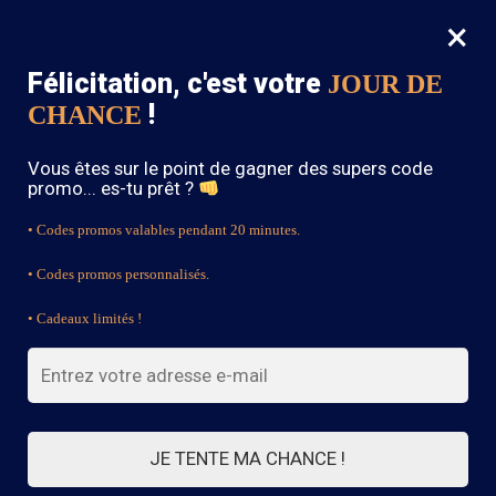
×
MENU
0
Félicitation, c'est votre
JOUR DE
SOLDES : -15% sur toute la boutique avec le code « BOHEME15 »
!
CHANCE
Accueil
/
Robe de Mariage Bohème
/
Robe Bohème Mariage Robe Cocktail Bohème Chic
Vous êtes sur le point de gagner des supers code
promo... es-tu prêt ?
• Codes promos valables pendant 20 minutes.
• Codes promos personnalisés.
• Cadeaux limités !
JE TENTE MA CHANCE !