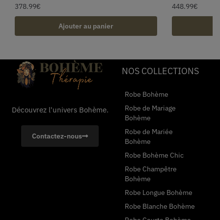
378.99
€
448.99
€
Ajouter au panier
A
NOS COLLECTIONS
Robe Bohème
Robe de Mariage
Découvrez l'univers Bohème.
Bohème
Robe de Mariée
Contactez-nous
Bohème
Robe Bohème Chic
Robe Champêtre
Bohème
Robe Longue Bohème
Robe Blanche Bohème
Robe Courte Bohème