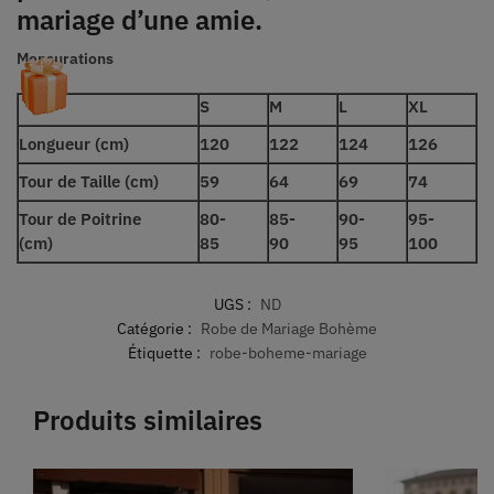
mariage d’une amie.
Mensurations
S
M
L
XL
Longueur (cm)
120
122
124
126
Tour de Taille (cm)
59
64
69
74
Tour de Poitrine
80-
85-
90-
95-
(cm)
85
90
95
100
UGS :
ND
Catégorie :
Robe de Mariage Bohème
Étiquette :
robe-boheme-mariage
Produits similaires