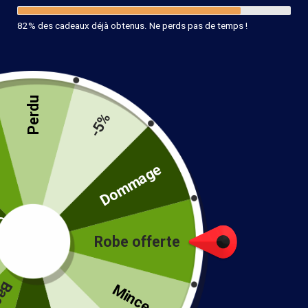
82% des cadeaux déjà obtenus. Ne perds pas de temps !
Perdu
-5%
té
Dommage
Robe offerte
!
Mince...