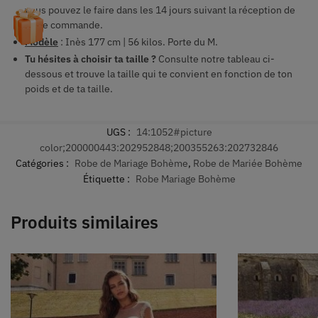
vous pouvez le faire dans les 14 jours suivant la réception de
votre commande.
Modèle
: Inès 177 cm | 56 kilos. Porte du M.
Tu hésites à choisir ta taille ?
Consulte notre tableau ci-
dessous et trouve la taille qui te convient en fonction de ton
poids et de ta taille.
UGS :
14:1052#picture
color;200000443:202952848;200355263:202732846
Catégories :
Robe de Mariage Bohème
,
Robe de Mariée Bohème
Étiquette :
Robe Mariage Bohème
Produits similaires