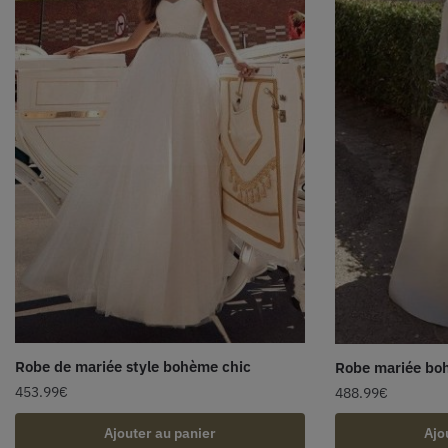
Robe de mariée style bohème chic
Robe mariée bo
453.99
€
488.99
€
Ajouter au panier
Ajo