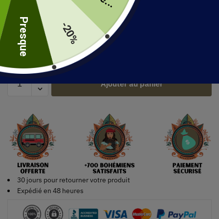
uite
Robe de mariée bohème haute couture
Presque
-20%
518.99
€
23 en stock
Ajouter au panier
30 jours pour retourner votre produit
Expédié en 48 heures