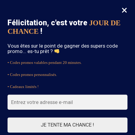
×
MENU
0
Félicitation, c'est votre
JOUR DE
SOLDES : -15% sur toute la boutique avec le code « BOHEME15 »
!
CHANCE
Accueil
/
Robe de Mariée Bohème
/
Robe de mariée bohème haute couture
Vous êtes sur le point de gagner des supers code
promo... es-tu prêt ?
• Codes promos valables pendant 20 minutes.
• Codes promos personnalisés.
• Cadeaux limités !
JE TENTE MA CHANCE !