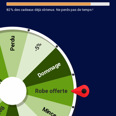
82% des cadeaux déjà obtenus. Ne perds pas de temps !
Perdu
-5%
té
Dommage
Robe offerte
!
Mince...