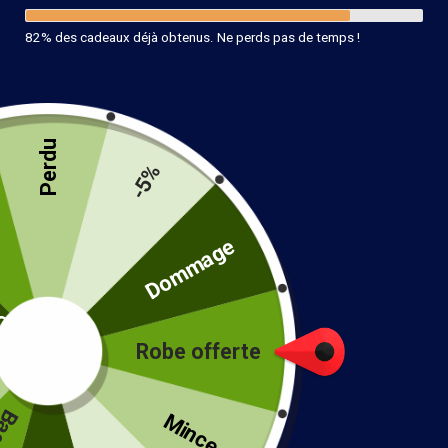
82% des cadeaux déjà obtenus. Ne perds pas de temps !
Perdu
-5%
té
Dommage
Jupe Rayée De Plage
Robe offerte
26.99
€
!
Taille
Mince...