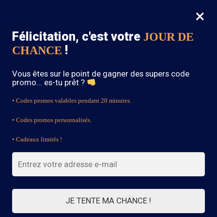
×
MENU
0
Félicitation, c'est votre
JOUR DE
SOLDES : -15% sur toute la boutique avec le code « BOHEME15 »
!
CHANCE
Accueil
/
Jupe Bohème
/
Jupe Rayée De Plage
Vous êtes sur le point de gagner des supers code
promo... es-tu prêt ?
• Codes promos valables pendant 20 minutes.
• Codes promos personnalisés.
• Cadeaux limités !
JE TENTE MA CHANCE !