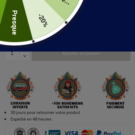
uite
Presque
Couleur
-20%
Ajouter au panier
30 jours pour retourner votre produit
Expédié en 48 heures