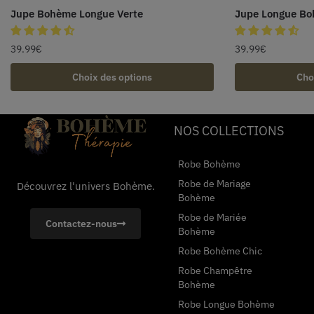
Jupe Bohème Longue Verte
Jupe Longue Bo
39.99
€
39.99
€
Choix des options
Cho
NOS COLLECTIONS
Robe Bohème
Robe de Mariage
Découvrez l'univers Bohème.
Bohème
Robe de Mariée
Contactez-nous
Bohème
Robe Bohème Chic
Robe Champêtre
Bohème
Robe Longue Bohème