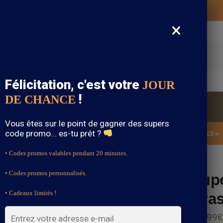
Vos vêtements bohème expédiés gratuitement
×
cherche
Félicitation, c'est votre
JOUR
!
DE CHANCE
Blouse Bohème
Bijoux Bohème
Sandale Bohème
Vous êtes sur le point de gagner des supers
code promo... es-tu prêt ?
SOLDES : -15% sur toute la boutique avec le code « BOHEME15 »
• Codes promos valables pendant 20 minutes.
Plage
Jup
• Codes promos personnalisés.
Tra
• Cadeaux limités !
38.99
€