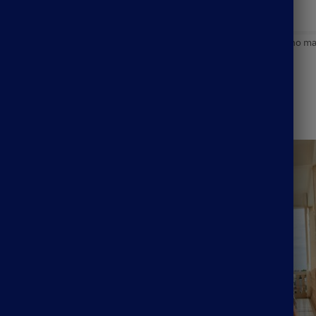
Bohème
,
Jupe Longue Bohème
Étiquettes :
beach boho skirt
,
boho max