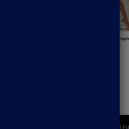
ngue Femme Bohème
Jupe Longue Bohème Thérapi
39.99
€
S
INFORMATIONS
LEU