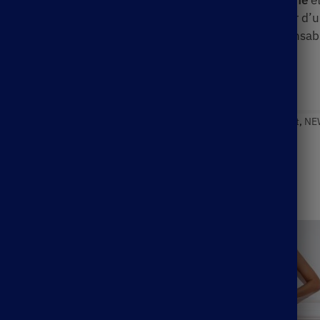
 à la
mer
! Habillez-vous avec ce mignon
ensemble jaune
et
 et un
short taille haute
, ce modèle est fabriqué à partir d
tériau sèche rapidement, sans vous mouiller ou vous ensable
e Bohème
Étiquettes :
boho mini skirt
,
boho skirt
,
boho skirt set
,
NEW