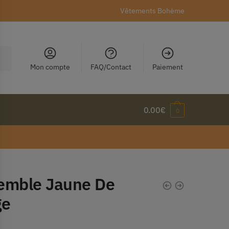
Vêtements Bohème
Mon compte
FAQ/Contact
Paiement
0.00
€
0
emble Jaune De
ge