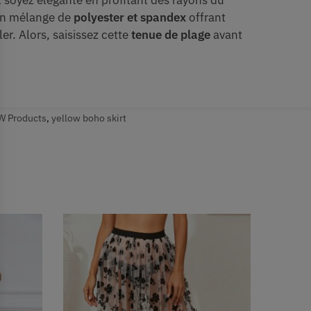
 soyez élégante en profitant des rayons du
’un mélange de
polyester et spandex
offrant
r. Alors, saisissez cette
tenue de plage
avant
 Products
,
yellow boho skirt