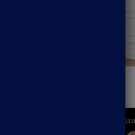
ngue Bohème Rouge
Ensemble Rose Holiday
47.99
€
S
INFORMATIONS
LEU
Mon Compte