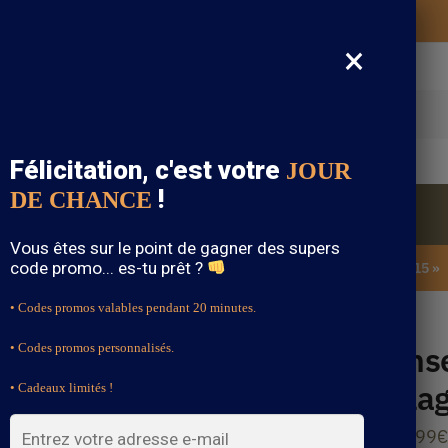
Vos vêtements bohème expédiés gratuitement
×
cherche
Félicitation, c'est votre
JOUR
!
DE CHANCE
Blouse Bohème
Bijoux Bohème
Sandale Bohème
Vous êtes sur le point de gagner des supers
code promo... es-tu prêt ?
SOLDES : -15% sur toute la boutique avec le code « BOHEME15 »
• Codes promos valables pendant 20 minutes.
Ens
• Codes promos personnalisés.
Pla
• Cadeaux limités !
44.99
€