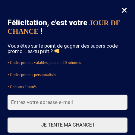
×
MENU
0
Félicitation, c'est votre
JOUR DE
SOLDES : -15% sur toute la boutique avec le code « BOHEME15 »
!
CHANCE
Accueil
/
Produits identifiés “yellow boho skirt”
Vous êtes sur le point de gagner des supers code
yellow boho skirt
promo... es-tu prêt ?
• Codes promos valables pendant 20 minutes.
• Codes promos personnalisés.
FILTRES
• Cadeaux limités !
5 résultats affichés
JE TENTE MA CHANCE !