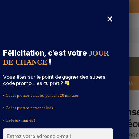
Vos vêtements bohème expédiés gratuitement
×
cherche
Félicitation, c'est votre
JOUR
!
DE CHANCE
Blouse Bohème
Bijoux Bohème
Sandale Bohème
Vous êtes sur le point de gagner des supers
code promo... es-tu prêt ?
SOLDES : -15% sur toute la boutique avec le code « BOHEME15 »
• Codes promos valables pendant 20 minutes.
é 2 Pièces
Ens
• Codes promos personnalisés.
Déc
• Cadeaux limités !
45.99
€