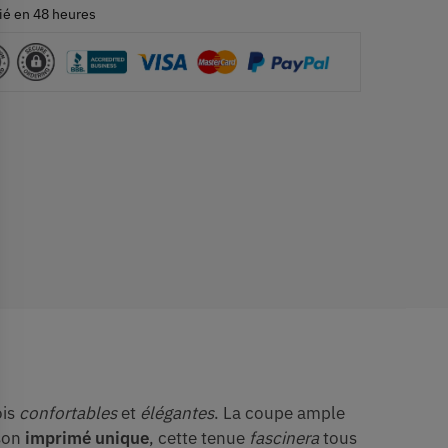
ié en 48 heures
ois
confortables
et
élégantes
. La coupe ample
 son
imprimé unique
, cette tenue
fascinera
tous