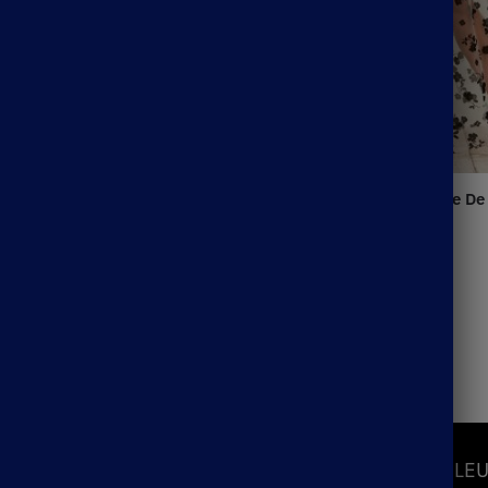
Jupe Longue Trasnparente De
38.99
€
Plage À Lacets
S
INFORMATIONS
LEU