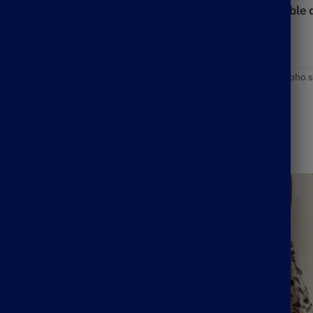
us ?
Profitez
de l’occasion et
commandez
votre
ensemble d
,
Jupe Courte Bohème
Étiquettes :
boho mini skirt
,
boho skirt
,
boho s