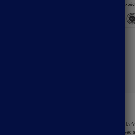
Expéd
Description
t
idéal
pour les femmes
à l’âme libre
qui veulent être à la f
t de
vous mouvoir sans entraves
tout en restant
chic
. Avec