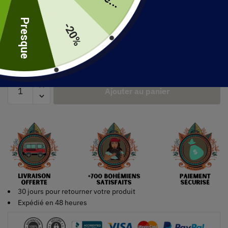
uite
39.99
€
Presque
-20%
Taille
Ajouter au panier
30 jours pour retourner votre produit
Expédié en 48 heures