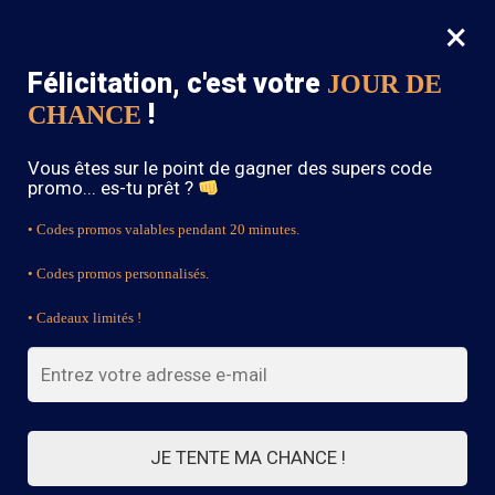
×
MENU
0
Félicitation, c'est votre
JOUR DE
SOLDES : -15% sur toute la boutique avec le code « BOHEME15 »
!
CHANCE
Accueil
/
Jupe Bohème
/
Jupe Longue Bohème Rouge
Vous êtes sur le point de gagner des supers code
promo... es-tu prêt ?
• Codes promos valables pendant 20 minutes.
• Codes promos personnalisés.
• Cadeaux limités !
JE TENTE MA CHANCE !