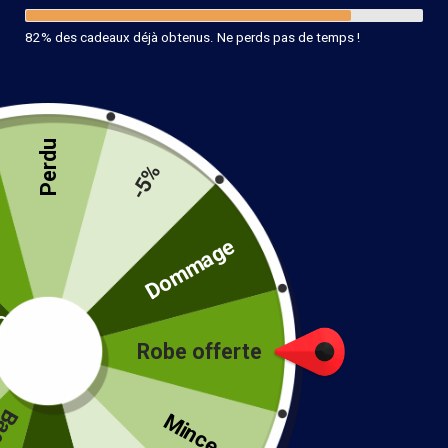
82% des cadeaux déjà obtenus. Ne perds pas de temps !
Perdu
-5%
té
Dommage
Robe offerte
!
Jupe Longue Bohème Rouge
Mince...