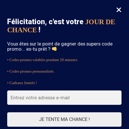
×
MENU
0
Félicitation, c'est votre
JOUR DE
SOLDES : -15% sur toute la boutique avec le code « BOHEME15 »
!
CHANCE
Accueil
/
Produits identifiés “Bottines Bohème”
Vous êtes sur le point de gagner des supers code
Bottines Bohème
promo... es-tu prêt ?
• Codes promos valables pendant 20 minutes.
• Codes promos personnalisés.
FILTRES
• Cadeaux limités !
15 résultats affichés
JE TENTE MA CHANCE !