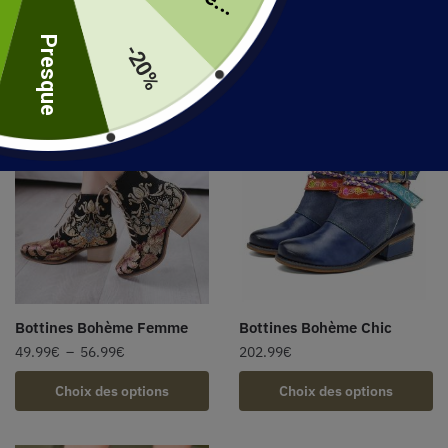
uite
202.99
€
189.99
€
Presque
-20%
Choix des options
Choix des options
Bottines Bohème Femme
Bottines Bohème Chic
49.99
€
–
56.99
€
202.99
€
Choix des options
Choix des options