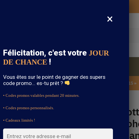
Vos vêtements bohème expédiés gratuitement
×
cherche
Félicitation, c'est votre
JOUR
!
DE CHANCE
Blouse Bohème
Bijoux Bohème
Sandale Bohème
Vous êtes sur le point de gagner des supers
code promo... es-tu prêt ?
SOLDES : -15% sur toute la boutique avec le code « BOHEME15 »
• Codes promos valables pendant 20 minutes.
e Plumes et Franges
Bot
• Codes promos personnalisés.
Boh
• Cadeaux limités !
Fra