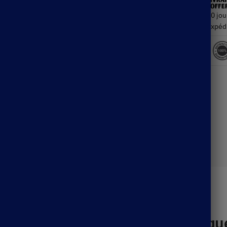
30 jou
Expéd
Description
d’un look Bohème Chic authentique