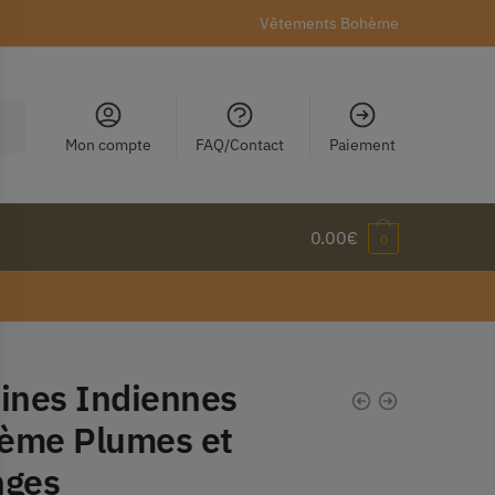
Vêtements Bohème
Mon compte
FAQ/Contact
Paiement
0.00
€
0
tines Indiennes
ème Plumes et
nges