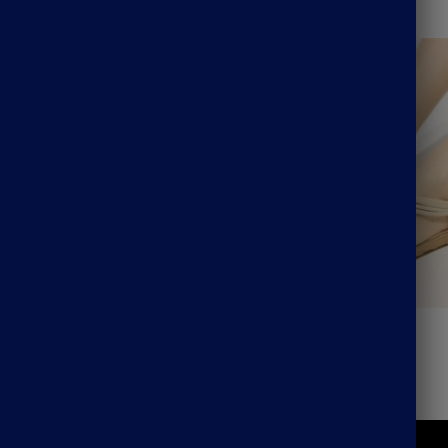
 à Talon Bohème
Sandale Bohème Femme
24.99
€
–
29.99
€