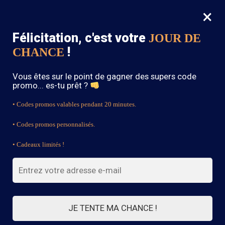
×
MENU
0
Félicitation, c'est votre
JOUR DE
SOLDES : -15% sur toute la boutique avec le code « BOHEME15 »
!
CHANCE
Accueil
/
Produits identifiés “black”
Vous êtes sur le point de gagner des supers code
black
promo... es-tu prêt ?
• Codes promos valables pendant 20 minutes.
• Codes promos personnalisés.
FILTRES
• Cadeaux limités !
2 résultats affichés
JE TENTE MA CHANCE !