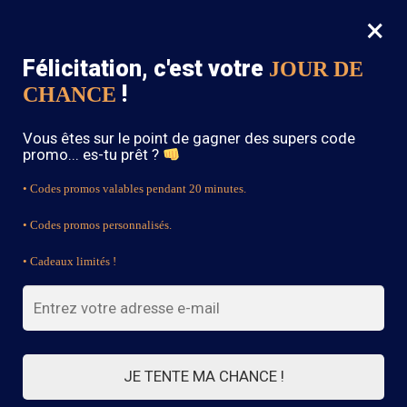
×
MENU
0
Félicitation, c'est votre
JOUR DE
SOLDES : -15% sur toute la boutique avec le code « BOHEME15 »
!
CHANCE
Accueil
/
Produits identifiés “Blouse”
Vous êtes sur le point de gagner des supers code
Blouse
promo... es-tu prêt ?
• Codes promos valables pendant 20 minutes.
• Codes promos personnalisés.
FILTRES
• Cadeaux limités !
7 résultats affichés
JE TENTE MA CHANCE !