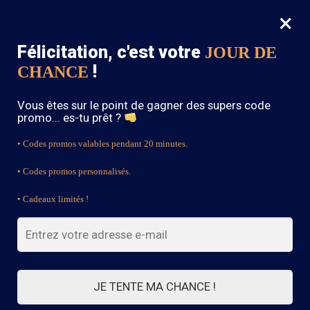
×
MENU
0
Félicitation, c'est votre
JOUR DE
SOLDES : -15% sur toute la boutique avec le code « BOHEME15 »
!
CHANCE
Accueil
/
Produits identifiés “Boho Embroidered Dress”
Vous êtes sur le point de gagner des supers code
Boho Embroidered Dress
promo... es-tu prêt ?
• Codes promos valables pendant 20 minutes.
• Codes promos personnalisés.
FILTRES
• Cadeaux limités !
4 résultats affichés
JE TENTE MA CHANCE !