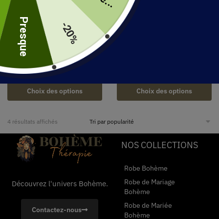
uite
Presque
-20%
Robe Noire Brodée
58.99
€
Robe Courte Blanche
Brodée Bohème
48.99
€
Choix des options
Choix des options
4 résultats affichés
NOS COLLECTIONS
Robe Bohème
Robe de Mariage
Découvrez l'univers Bohème.
Bohème
Robe de Mariée
Contactez-nous
Bohème