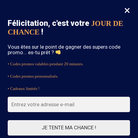
×
MENU
0
Félicitation, c'est votre
JOUR DE
SOLDES : -15% sur toute la boutique avec le code « BOHEME15 »
!
CHANCE
Accueil
/
Produits identifiés “orange boho skirt”
Vous êtes sur le point de gagner des supers code
orange boho skirt
promo... es-tu prêt ?
• Codes promos valables pendant 20 minutes.
• Codes promos personnalisés.
FILTRES
• Cadeaux limités !
3 résultats affichés
JE TENTE MA CHANCE !