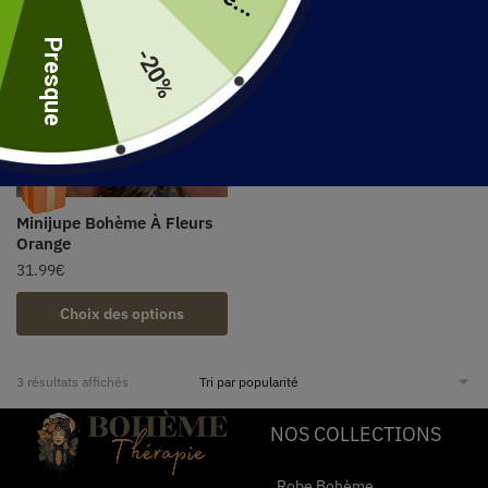
uite
Presque
-20%
Minijupe Bohème À Fleurs
Orange
31.99
€
Choix des options
3 résultats affichés
NOS COLLECTIONS
Robe Bohème