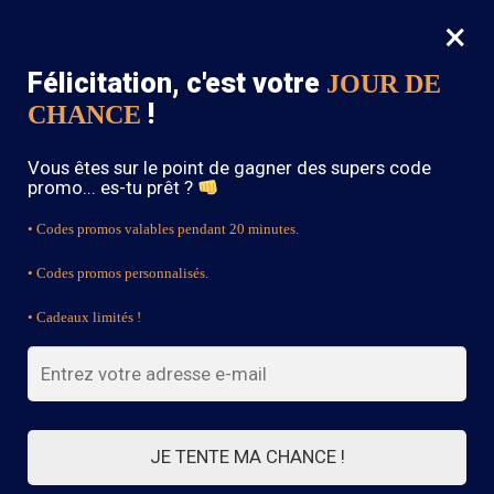
×
MENU
0
Félicitation, c'est votre
JOUR DE
SOLDES : -15% sur toute la boutique avec le code « BOHEME15 »
!
CHANCE
Accueil
/
Produits identifiés “pink”
Vous êtes sur le point de gagner des supers code
pink
promo... es-tu prêt ?
• Codes promos valables pendant 20 minutes.
• Codes promos personnalisés.
FILTRES
• Cadeaux limités !
Voici le seul résultat
JE TENTE MA CHANCE !