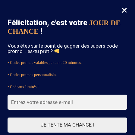
×
MENU
0
Félicitation, c'est votre
JOUR DE
SOLDES : -15% sur toute la boutique avec le code « BOHEME15 »
!
CHANCE
Accueil
/
Produits identifiés “purple”
Vous êtes sur le point de gagner des supers code
purple
promo... es-tu prêt ?
• Codes promos valables pendant 20 minutes.
• Codes promos personnalisés.
FILTRES
• Cadeaux limités !
Voici le seul résultat
JE TENTE MA CHANCE !