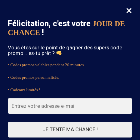
×
MENU
0
Félicitation, c'est votre
JOUR DE
SOLDES : -15% sur toute la boutique avec le code « BOHEME15 »
!
CHANCE
Accueil
/
Produits identifiés “Rose”
Vous êtes sur le point de gagner des supers code
Rose
promo... es-tu prêt ?
• Codes promos valables pendant 20 minutes.
• Codes promos personnalisés.
FILTRES
• Cadeaux limités !
5 résultats affichés
JE TENTE MA CHANCE !