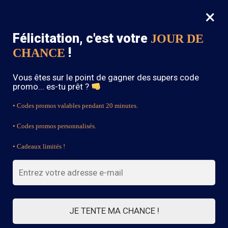
×
MENU
0
Félicitation, c'est votre
JOUR DE
SOLDES : -15% sur toute la boutique avec le code « BOHEME15 »
!
CHANCE
Accueil
/
Produits identifiés “White Boho Dress”
Vous êtes sur le point de gagner des supers code
White Boho Dress
promo... es-tu prêt ?
• Codes promos valables pendant 20 minutes.
• Codes promos personnalisés.
FILTRES
• Cadeaux limités !
Affichage de 1–21 sur 75 résultats
1
2
3
4
JE TENTE MA CHANCE !