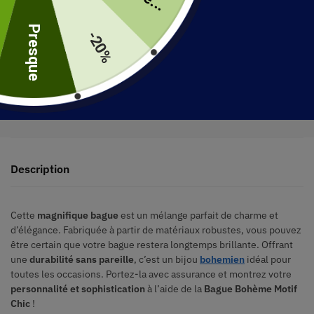
uite
Presque
-20%
30 jours pour retourner votre produit
Expédié en 48 heures
Description
Cette
magnifique bague
est un mélange parfait de charme et
d’élégance. Fabriquée à partir de matériaux robustes, vous pouvez
être certain que votre bague restera longtemps brillante. Offrant
une
durabilité sans pareille
, c’est un bijou
bohemien
idéal pour
toutes les occasions. Portez-la avec assurance et montrez votre
personnalité et sophistication
à l’aide de la
Bague Bohème Motif
Chic
!