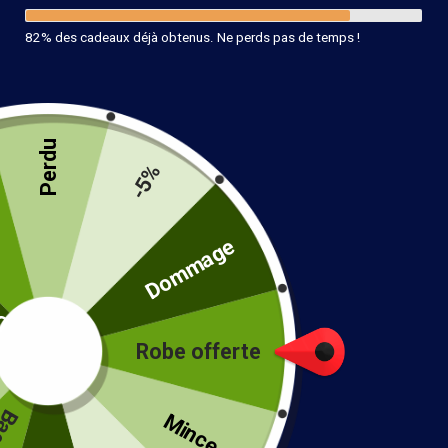
82% des cadeaux déjà obtenus. Ne perds pas de temps !
Perdu
Bague Bohème Motif Chic
-5%
14.90
€
té
Dommage
17 en stock
Ajouter au panier
Robe offerte
!
Mince...