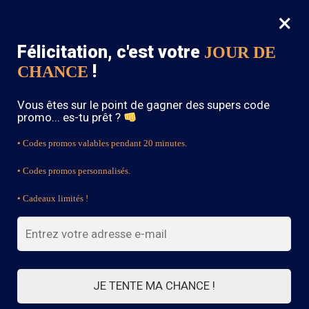
×
MENU
0
Félicitation, c'est votre
JOUR DE
SOLDES : -15% sur toute la boutique avec le code « BOHEME15 »
!
CHANCE
Accueil
/
Bague Bohème
/
Bague Bohème Motif Chic
Vous êtes sur le point de gagner des supers code
promo... es-tu prêt ?
• Codes promos valables pendant 20 minutes.
• Codes promos personnalisés.
• Cadeaux limités !
JE TENTE MA CHANCE !