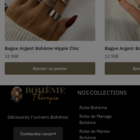
Bague Argent Bohème Hippie Chic
Bague Argent B
12.90
€
12.90
€
Ajouter au panier
Ajo
NOS COLLECTIONS
Robe Bohème
Robe de Mariage
Découvrez l'univers Bohème.
Bohème
Robe de Mariée
Contactez-nous
Bohème