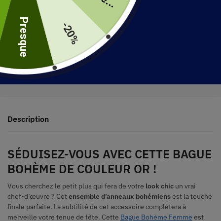
uite
Presque
-20%
30 jours pour retourner votre produit
Expédié en 48 heures
Description
SÉDUISEZ-VOUS AVEC CETTE BAGUE
BOHÈME DE COULEUR OR !
Vous cherchez le petit plus qui fera de votre
look chic
un vrai
chef-d’œuvre ? Cet
ensemble d’anneaux bohémiens
est la touche
finale parfaite. La subtilité de cet accessoire complétera à
merveille votre tenue de fête. Cette
Bague Bohème Femme
est