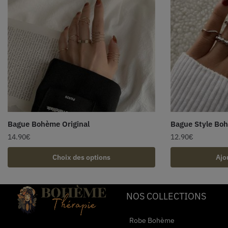
Bague Bohème Original
Bague Style Bo
14.90
€
12.90
€
Choix des options
Ajo
NOS COLLECTIONS
Robe Bohème