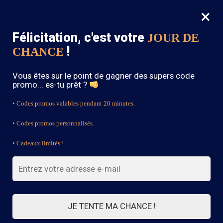
×
MENU
0
Félicitation, c'est votre
JOUR DE
SOLDES : -15% sur toute la boutique avec le code « BOHEME15 »
!
CHANCE
Accueil
/
Bague Bohème
/
Bague Style Bohème Or
Vous êtes sur le point de gagner des supers code
promo... es-tu prêt ?
• Codes promos valables pendant 20 minutes.
• Codes promos personnalisés.
• Cadeaux limités !
JE TENTE MA CHANCE !