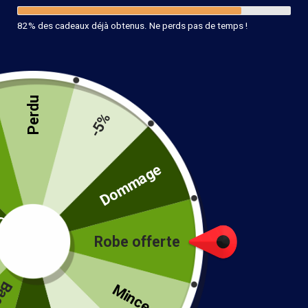
82% des cadeaux déjà obtenus. Ne perds pas de temps !
Perdu
Bague Style Bohème Or
-5%
12.90
€
té
Dommage
24 en stock
Ajouter au panier
Robe offerte
!
Mince...