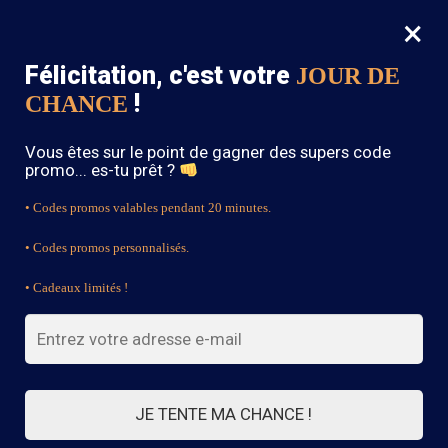
×
MENU
0
Félicitation, c'est votre
JOUR DE
SOLDES : -15% sur toute la boutique avec le code « BOHEME15 »
!
CHANCE
Accueil
/
Bague Bohème
/
Bague Style Bohème
Vous êtes sur le point de gagner des supers code
promo... es-tu prêt ?
• Codes promos valables pendant 20 minutes.
• Codes promos personnalisés.
• Cadeaux limités !
JE TENTE MA CHANCE !