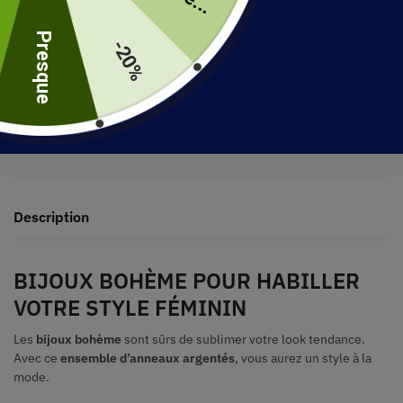
uite
Presque
-20%
30 jours pour retourner votre produit
Expédié en 48 heures
Description
BIJOUX BOHÈME POUR HABILLER
VOTRE STYLE FÉMININ
Les
bijoux bohème
sont sûrs de sublimer votre look tendance.
Avec ce
ensemble d’anneaux argentés
, vous aurez un style à la
mode.