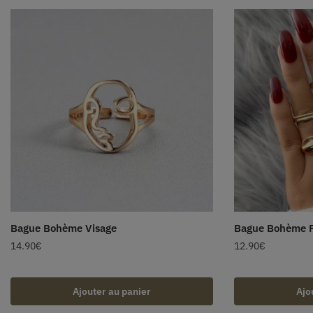
Bague Bohème Visage
Bague Bohème
14.90
€
12.90
€
Ajouter au panier
Ajo