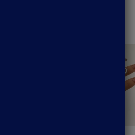
Catégories :
Bijoux Bohème
,
Collier Bohème
erpent Bohème
Bague Acier Bohème