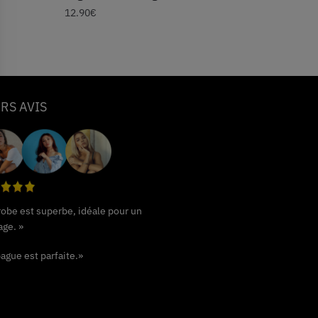
12.90
€
RS AVIS
 robe est superbe, idéale pour un
age. »
ague est parfaite.»