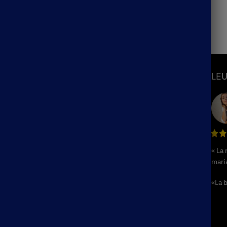
14.90
€
S
INFORMATIONS
LEU
Mon Compte
Suivre ma commande
hème
Blog
ème
F.A.Q / Contact
« La
Politique de remboursement et de
hème
mari
retours
e
Conditions Générales de Ventes
«La b
me
Mentions Légales
e
Plan du Site