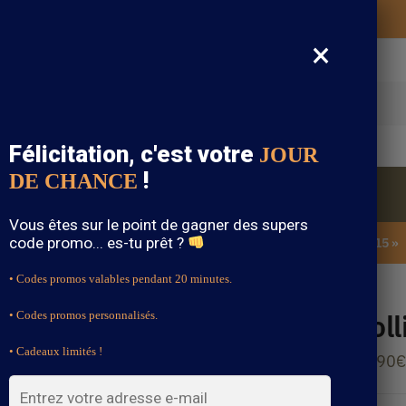
Vos vêtements bohème expédiés gratuitement
×
cherche
Félicitation, c'est votre
JOUR
!
DE CHANCE
Blouse Bohème
Bijoux Bohème
Sandale Bohème
Vous êtes sur le point de gagner des supers
code promo... es-tu prêt ?
SOLDES : -15% sur toute la boutique avec le code « BOHEME15 »
• Codes promos valables pendant 20 minutes.
Col
• Codes promos personnalisés.
• Cadeaux limités !
14.90
€