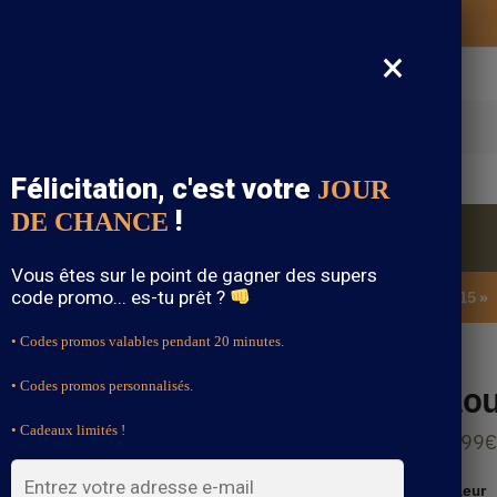
Vos vêtements bohème expédiés gratuitement
×
cherche
Félicitation, c'est votre
JOUR
!
DE CHANCE
Blouse Bohème
Bijoux Bohème
Sandale Bohème
Vous êtes sur le point de gagner des supers
code promo... es-tu prêt ?
SOLDES : -15% sur toute la boutique avec le code « BOHEME15 »
• Codes promos valables pendant 20 minutes.
Blo
• Codes promos personnalisés.
• Cadeaux limités !
39.99
€
Couleur