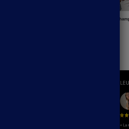
Blouse Femme Bohème Champ
19.99
€
 Bohème Large
S
INFORMATIONS
LEU
Mon Compte
Suivre ma commande
hème
Blog
ème
F.A.Q / Contact
« La
Politique de remboursement et de
hème