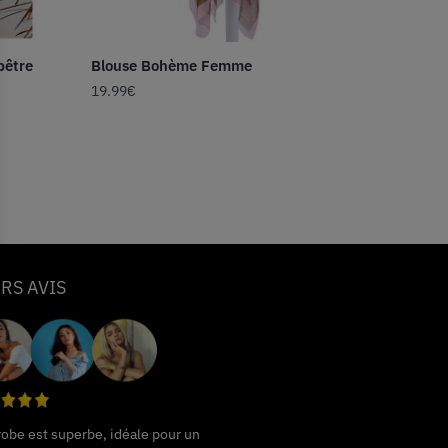
être
Blouse Bohème Femme
19.99
€
RS AVIS
 robe est superbe, idéale pour un