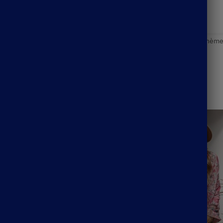
UGS :
ND
Catégorie :
Blouse Bohème
Étiquette :
Blouse Bohèm