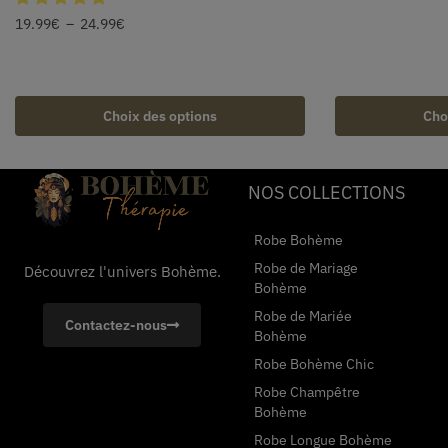
19.99
€
–
24.99
€
Choix des options
Cho
NOS COLLECTIONS
Robe Bohème
Robe de Mariage
Découvrez l'univers Bohème.
Bohème
Robe de Mariée
Contactez-nous
Bohème
Robe Bohème Chic
Robe Champêtre
Bohème
Robe Longue Bohème