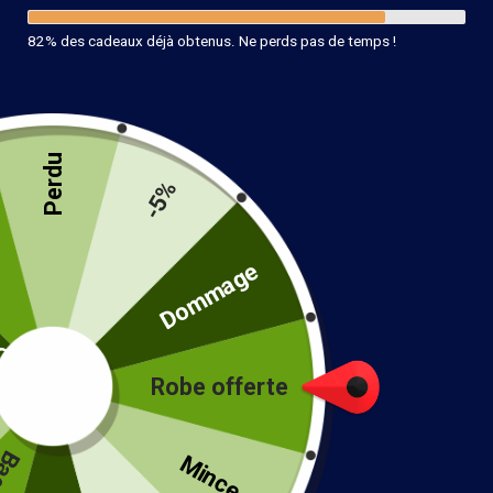
82% des cadeaux déjà obtenus. Ne perds pas de temps !
Perdu
-5%
té
Dommage
Blouse Bohème Chic
Dentelle
Robe offerte
14.25
€
–
14.85
€
!
Couleur
Mince...