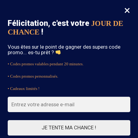
×
MENU
0
Félicitation, c'est votre
JOUR DE
SOLDES : -15% sur toute la boutique avec le code « BOHEME15 »
!
CHANCE
Accueil
/
Blouse Bohème
/
Blouse Bohème Chic Dentelle
Vous êtes sur le point de gagner des supers code
promo... es-tu prêt ?
• Codes promos valables pendant 20 minutes.
• Codes promos personnalisés.
• Cadeaux limités !
JE TENTE MA CHANCE !