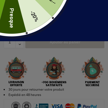
uite
Presque
Taille
-20%
Ajouter au panier
30 jours pour retourner votre produit
Expédié en 48 heures