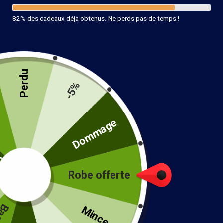
82% des cadeaux déjà obtenus. Ne perds pas de temps !
Perdu
-5%
té
Dommage
Robe offerte
!
Mince...