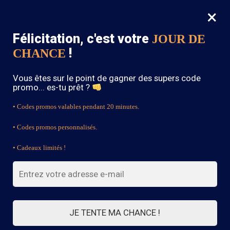
×
MENU
0
Félicitation, c'est votre
JOUR DE
SOLDES : -15% sur toute la boutique avec le code « BOHEME15 »
!
CHANCE
Accueil
/
Blouse Bohème
/
Blouse bohème rouge
Vous êtes sur le point de gagner des supers code
promo... es-tu prêt ?
• Codes promos valables pendant 20 minutes.
• Codes promos personnalisés.
• Cadeaux limités !
JE TENTE MA CHANCE !