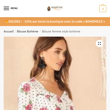
MENU
0
SOLDES : -15% sur toute la boutique avec le code « BOHEME15 »
Accueil
/
Blouse Bohème
/
Blouse femme style bohème