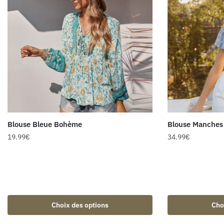
Blouse Bleue Bohème
Blouse Manches 
19.99
€
34.99
€
Choix des options
Cho