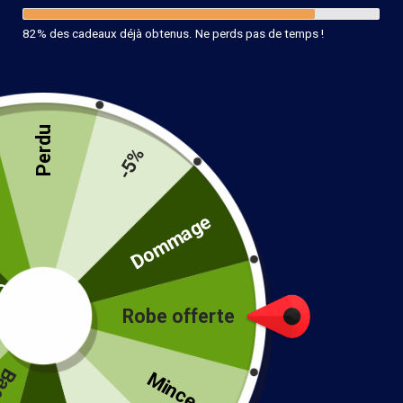
82% des cadeaux déjà obtenus. Ne perds pas de temps !
Perdu
-5%
té
Dommage
Robe offerte
!
Mince...