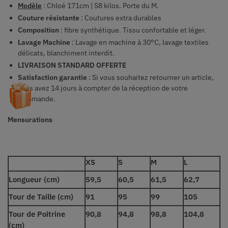
Modèle
: Chloé 171cm | 58 kilos. Porte du M.
Couture résistante
: Coutures extra durables
Composition
: fibre synthétique. Tissu confortable et léger.
Lavage Machine
: Lavage en machine à 30°C, lavage textiles
délicats, blanchiment interdit.
LIVRAISON STANDARD OFFERTE
Satisfaction garantie
: Si vous souhaitez retourner un article,
vous avez 14 jours à compter de la réception de votre
commande.
Mensurations
XS
S
M
L
Longueur (cm)
59,5
60,5
61,5
62,7
Tour de Taille (cm)
91
95
99
105
Tour de Poitrine
90,8
94,8
98,8
104,8
(cm)