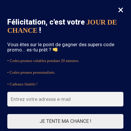
×
MENU
0
Félicitation, c'est votre
JOUR DE
SOLDES : -15% sur toute la boutique avec le code « BOHEME15 »
!
CHANCE
Accueil
/
Blouse Bohème
/
Blouse hippie chic blanche
Vous êtes sur le point de gagner des supers code
promo... es-tu prêt ?
• Codes promos valables pendant 20 minutes.
• Codes promos personnalisés.
• Cadeaux limités !
JE TENTE MA CHANCE !