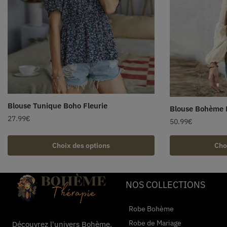
Blouse Tunique Boho Fleurie
Blouse Bohème D
27.99
€
50.99
€
Choix des options
Cho
NOS COLLECTIONS
Robe Bohème
Robe de Mariage
Découvrez l'univers Bohème.