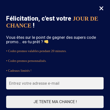
×
MENU
0
Félicitation, c'est votre
JOUR DE
SOLDES : -15% sur toute la boutique avec le code « BOHEME15 »
!
CHANCE
Accueil
/
Boucles d'Oreilles Bohème
/
Boucle d’Oreille avec Nacre Hippie
Vous êtes sur le point de gagner des supers code
promo... es-tu prêt ?
• Codes promos valables pendant 20 minutes.
• Codes promos personnalisés.
• Cadeaux limités !
JE TENTE MA CHANCE !