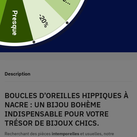
uite
Presque
-20%
30 jours pour retourner votre produit
Expédié en 48 heures
Description
BOUCLES D’OREILLES HIPPIQUES À
NACRE : UN BIJOU BOHÈME
INDISPENSABLE POUR VOTRE
TRÉSOR DE BIJOUX CHICS.
Recherchant des pièces
intemporelles
et usuelles, notre