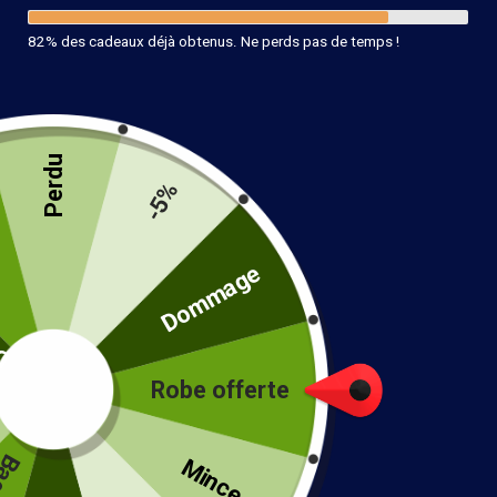
82% des cadeaux déjà obtenus. Ne perds pas de temps !
Perdu
Boucle d’Oreille avec Nacre Hippie
-5%
12.90
€
té
Dommage
19 en stock
Ajouter au panier
Robe offerte
!
Mince...