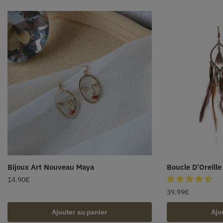
Bijoux Art Nouveau Maya
Boucle D’Oreil
14.90
€
39.99
€
Ajouter au panier
Ajo