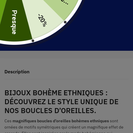
uite
Presque
-20%
30 jours pour retourner votre produit
Expédié en 48 heures
Description
BIJOUX BOHÈME ETHNIQUES :
DÉCOUVREZ LE STYLE UNIQUE DE
NOS BOUCLES D’OREILLES.
Ces
magnifiques boucles d’oreilles bohèmes ethniques
sont
ornées de motifs symétriques qui créent un magnifique effet de