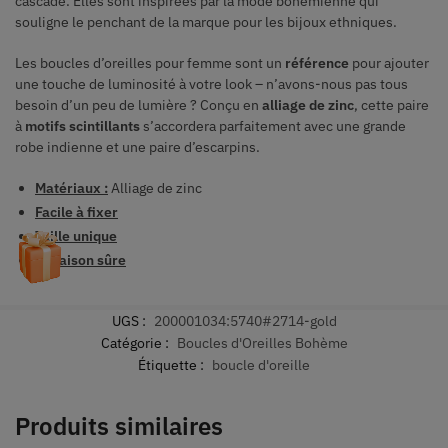
cascade. Elles sont inspirées par la mode bohémienne qui
souligne le penchant de la marque pour les bijoux ethniques.
Les boucles d’oreilles pour femme sont un
référence
pour ajouter
une touche de luminosité à votre look – n’avons-nous pas tous
besoin d’un peu de lumière ? Conçu en
alliage de zinc
, cette paire
à
motifs scintillants
s’accordera parfaitement avec une grande
robe indienne et une paire d’escarpins.
Matériaux :
Alliage de zinc
Facile à fixer
Taille unique
Livraison sûre
UGS :
200001034:5740#2714-gold
Catégorie :
Boucles d'Oreilles Bohème
Étiquette :
boucle d'oreille
Produits similaires