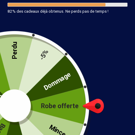
82% des cadeaux déjà obtenus. Ne perds pas de temps !
Perdu
Boucle d’Oreille Ethnique Bohème
-5%
12.90
€
té
Dommage
23 en stock
Ajouter au panier
Robe offerte
!
Mince...