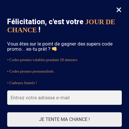
×
MENU
0
Félicitation, c'est votre
JOUR DE
SOLDES : -15% sur toute la boutique avec le code « BOHEME15 »
!
CHANCE
Accueil
/
Boucles d'Oreilles Bohème
/
Boucle d’Oreille Ethnique Bohème
Vous êtes sur le point de gagner des supers code
promo... es-tu prêt ?
• Codes promos valables pendant 20 minutes.
• Codes promos personnalisés.
• Cadeaux limités !
JE TENTE MA CHANCE !