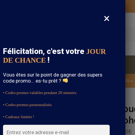
Vos vêtements bohème expédiés gratuitement
×
cherche
Félicitation, c'est votre
JOUR
!
DE CHANCE
Blouse Bohème
Bijoux Bohème
Sandale Bohème
Vous êtes sur le point de gagner des supers
code promo... es-tu prêt ?
SOLDES : -15% sur toute la boutique avec le code « BOHEME15 »
• Codes promos valables pendant 20 minutes.
e Mariage Bohème
Bouc
• Codes promos personnalisés.
Boh
• Cadeaux limités !
9.90
€