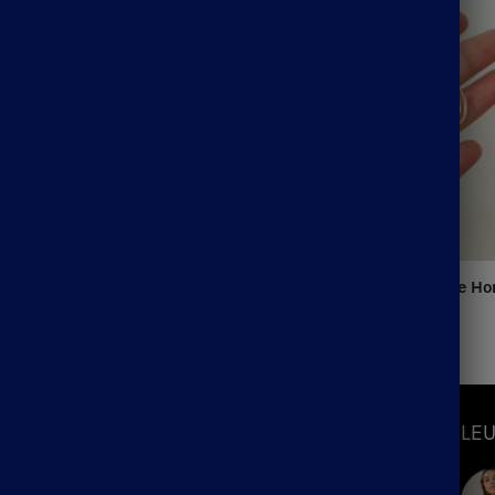
ohème Mathilde
Boucles d’Oreilles Bohème 
14.90
€
S
INFORMATIONS
LEU
Mon Compte