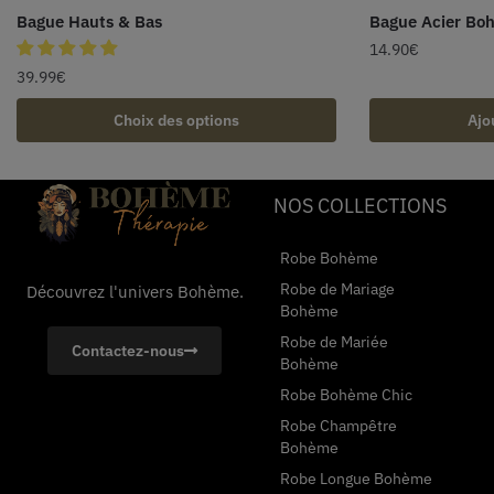
Bague Hauts & Bas
Bague Acier Bo
14.90
€
39.99
€
Choix des options
Ajo
NOS COLLECTIONS
Robe Bohème
Robe de Mariage
Découvrez l'univers Bohème.
Bohème
Robe de Mariée
Contactez-nous
Bohème
Robe Bohème Chic
Robe Champêtre
Bohème
Robe Longue Bohème