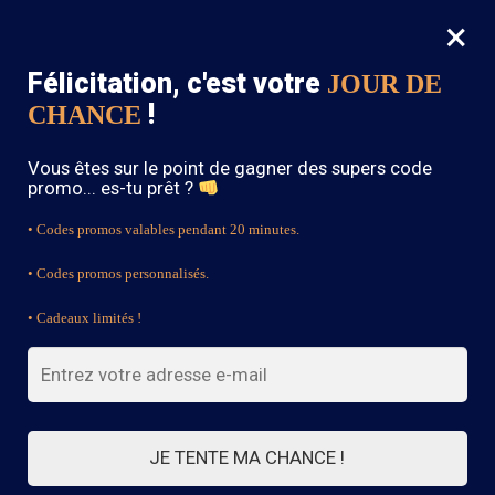
×
MENU
0
Félicitation, c'est votre
JOUR DE
SOLDES : -15% sur toute la boutique avec le code « BOHEME15 »
!
CHANCE
Accueil
/
Bijoux Bohème
/
Bracelet Livia
Vous êtes sur le point de gagner des supers code
promo... es-tu prêt ?
• Codes promos valables pendant 20 minutes.
• Codes promos personnalisés.
• Cadeaux limités !
JE TENTE MA CHANCE !