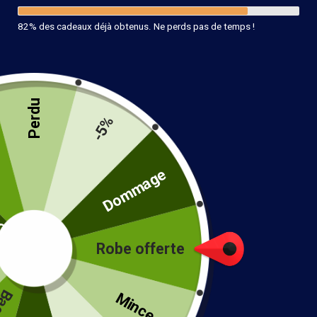
82% des cadeaux déjà obtenus. Ne perds pas de temps !
Perdu
Bracelet Livia
-5%
14.90
€
té
Dommage
10 en stock
Ajouter au panier
Robe offerte
!
Mince...