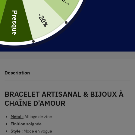
uite
Presque
-20%
30 jours pour retourner votre produit
Expédié en 48 heures
Description
BRACELET ARTISANAL & BIJOUX À
CHAÎNE D’AMOUR
Métal :
Alliage de zinc
Finition soignée
Style :
Mode en vogue