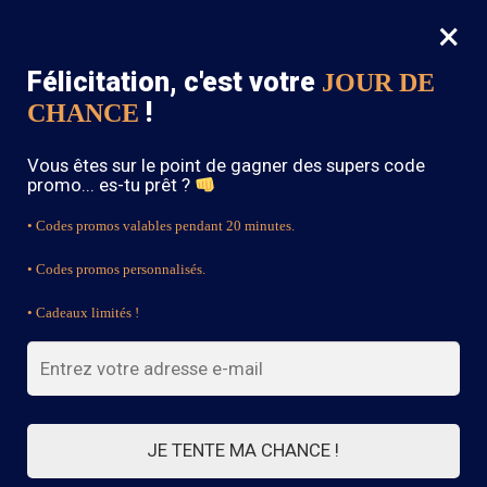
×
MENU
0
Félicitation, c'est votre
JOUR DE
SOLDES : -15% sur toute la boutique avec le code « BOHEME15 »
!
CHANCE
Accueil
/
Bijoux Bohème
/
Bracelet Art Bijoux Assa
Vous êtes sur le point de gagner des supers code
promo... es-tu prêt ?
• Codes promos valables pendant 20 minutes.
• Codes promos personnalisés.
• Cadeaux limités !
JE TENTE MA CHANCE !