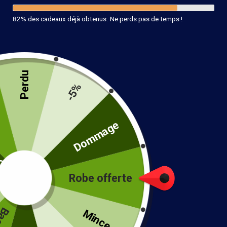
82% des cadeaux déjà obtenus. Ne perds pas de temps !
Perdu
Bracelet Art Bijoux Assa
-5%
14.90
€
té
Dommage
21 en stock
Ajouter au panier
Robe offerte
!
Mince...