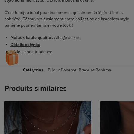
style bohémien
. Il est à la fois
moderne et chic
.
C’est le bijou idéal pour les femmes qui aiment la légèreté et la
sobriété. Découvrez également notre collection de
bracelets style
bohème
pour enflammer votre look !
Métaux haute qualité :
Alliage de zinc
Détails soignés
Style :
Mode tendance
Catégories :
Bijoux Bohème
,
Bracelet Bohème
Produits similaires