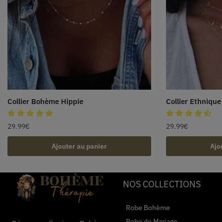
Collier Bohème Hippie
Collier Ethniqu
29.99
€
29.99
€
Ajouter au panier
Ajo
NOS COLLECTIONS
Robe Bohème
Robe de Mariage