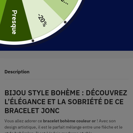
uite
Presque
-20%
30 jours pour retourner votre produit
Expédié en 48 heures
Description
BIJOU STYLE BOHÈME : DÉCOUVREZ
L’ÉLÉGANCE ET LA SOBRIÉTÉ DE CE
BRACELET JONC
Vous allez adorer ce
bracelet bohème couleur or
! Avec son
design artistique, il est le parfait mélange entre une flèche et le