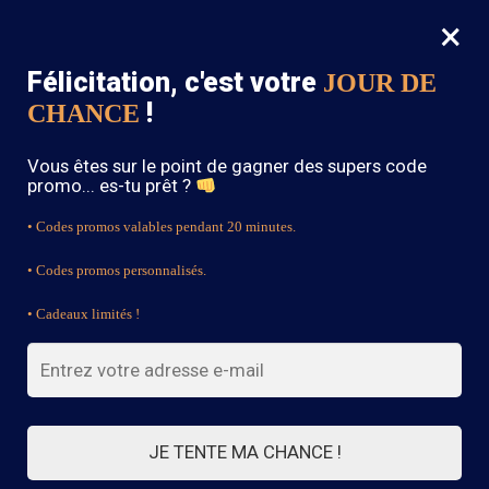
×
MENU
0
Félicitation, c'est votre
JOUR DE
SOLDES : -15% sur toute la boutique avec le code « BOHEME15 »
!
CHANCE
Accueil
/
Bijoux Bohème
/
Bracelet Bohème Jonc
Vous êtes sur le point de gagner des supers code
promo... es-tu prêt ?
• Codes promos valables pendant 20 minutes.
• Codes promos personnalisés.
• Cadeaux limités !
JE TENTE MA CHANCE !