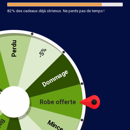
82% des cadeaux déjà obtenus. Ne perds pas de temps !
Perdu
Bracelet Bohème Jonc
-5%
14.90
€
té
Dommage
28 en stock
Ajouter au panier
Robe offerte
!
Mince...