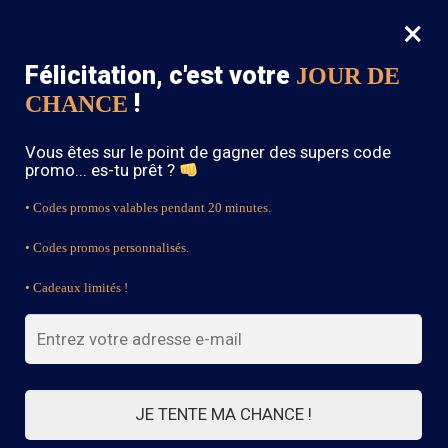
×
MENU
0
Félicitation, c'est votre
JOUR DE
SOLDES : -15% sur toute la boutique avec le code « BOHEME15 »
!
CHANCE
Accueil
/
Bijoux Bohème
/
Bracelet Chic Bohème Femme
Vous êtes sur le point de gagner des supers code
promo... es-tu prêt ?
• Codes promos valables pendant 20 minutes.
• Codes promos personnalisés.
• Cadeaux limités !
JE TENTE MA CHANCE !