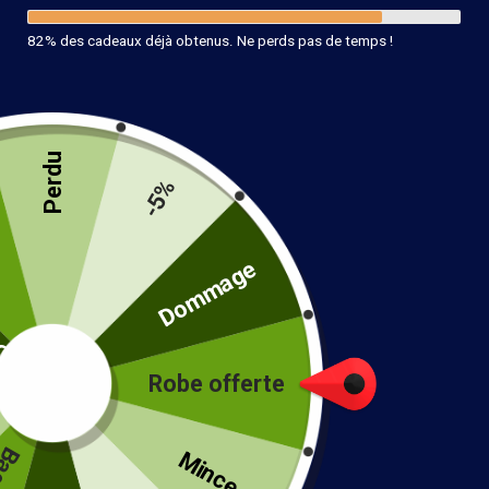
82% des cadeaux déjà obtenus. Ne perds pas de temps !
Perdu
Bracelet Chic Bohème Femme
-5%
14.90
€
té
Dommage
10 en stock
Ajouter au panier
Robe offerte
!
Mince...