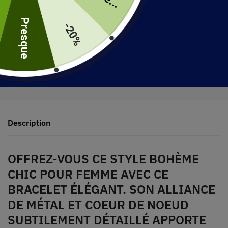
uite
Presque
-20%
30 jours pour retourner votre produit
Expédié en 48 heures
Description
OFFREZ-VOUS CE STYLE BOHÈME
CHIC POUR FEMME AVEC CE
BRACELET ÉLÉGANT. SON ALLIANCE
DE MÉTAL ET COEUR DE NOEUD
SUBTILEMENT DÉTAILLÉ APPORTE