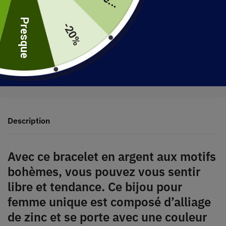
uite
Presque
-20%
30 jours pour retourner votre produit
Expédié en 48 heures
Description
Avec ce bracelet en argent aux motifs
bohèmes, vous pouvez vous sentir
libre et tendance. Ce bijou pour
femme unique est composé d’alliage
de zinc et se porte avec une couleur