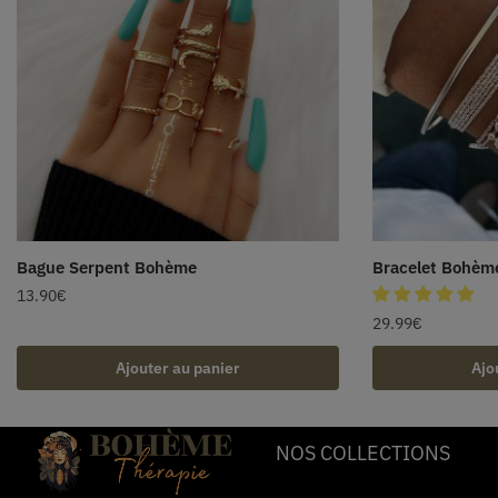
Bague Serpent Bohème
Bracelet Bohèm
13.90
€
29.99
€
Ajouter au panier
Ajo
NOS COLLECTIONS