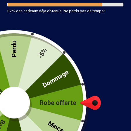
82% des cadeaux déjà obtenus. Ne perds pas de temps !
Perdu
Bracelet Motif Bohème
-5%
12.90
€
té
Dommage
8 en stock
Ajouter au panier
Robe offerte
!
Mince...