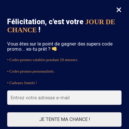
×
MENU
0
Félicitation, c'est votre
JOUR DE
SOLDES : -15% sur toute la boutique avec le code « BOHEME15 »
!
CHANCE
Accueil
/
Bijoux Bohème
/
Bracelet Motif Bohème
Vous êtes sur le point de gagner des supers code
promo... es-tu prêt ?
• Codes promos valables pendant 20 minutes.
• Codes promos personnalisés.
• Cadeaux limités !
JE TENTE MA CHANCE !