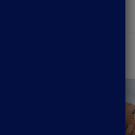
Catégories :
Bijoux Bohème
,
Collier Bohème