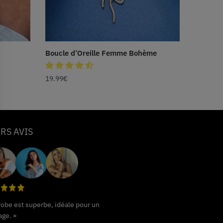
Boucle d’Oreille Femme Bohème
19.99
€
RS AVIS
 robe est superbe, idéale pour un
age. »