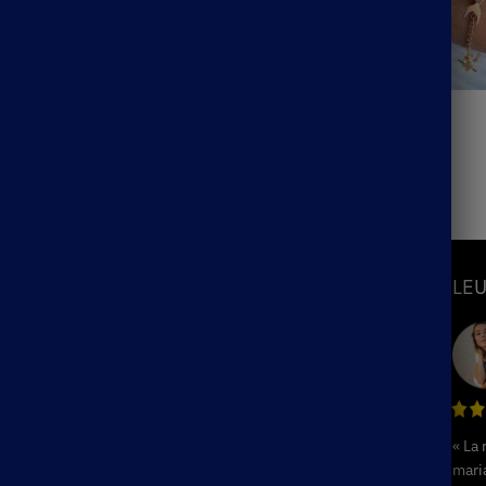
Amour Eternel
Bracelet Bohème Lune
–
79.99
€
14.90
€
S
INFORMATIONS
LEU
Mon Compte
Suivre ma commande
hème
Blog
ème
F.A.Q / Contact
« La
Politique de remboursement et de
hème
mari
retours
e