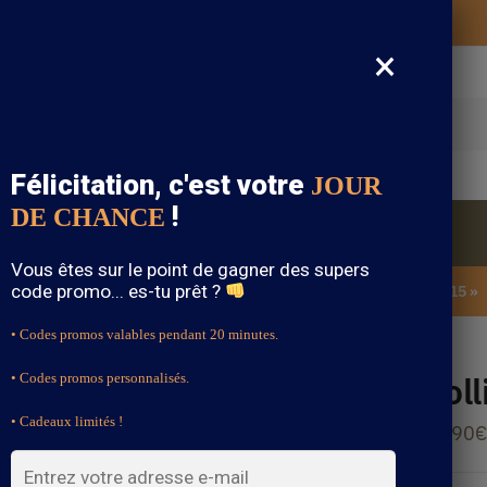
Vos vêtements bohème expédiés gratuitement
×
cherche
Félicitation, c'est votre
JOUR
!
DE CHANCE
Blouse Bohème
Bijoux Bohème
Sandale Bohème
Vous êtes sur le point de gagner des supers
code promo... es-tu prêt ?
SOLDES : -15% sur toute la boutique avec le code « BOHEME15 »
• Codes promos valables pendant 20 minutes.
Col
• Codes promos personnalisés.
• Cadeaux limités !
14.90
€