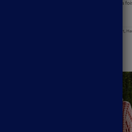
eut plaire celles qui sont à la recherche d’un haut à la fois
égorie :
Blouse Bohème
Étiquettes :
Blouse Bohème
,
Fondmart
,
Ha