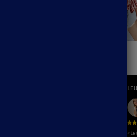
unique Boho Fleurie
Blouse Bohème Tie Dye
36.99
€
S
INFORMATIONS
LEU
Mon Compte
Suivre ma commande
hème
Blog
ème
F.A.Q / Contact
« La
Politique de remboursement et de
hème