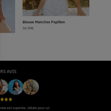
Blouse Manches Papillon
34.99
€
RS AVIS
 robe est superbe, idéale pour un