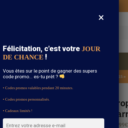
Vos vêtements bohème expédiés gratuitement
×
cherche
Félicitation, c'est votre
JOUR
!
DE CHANCE
Blouse Bohème
Bijoux Bohème
Sandale Bohème
Vous êtes sur le point de gagner des supers
code promo... es-tu prêt ?
SOLDES : -15% sur toute la boutique avec le code « BOHEME15 »
• Codes promos valables pendant 20 minutes.
Cro
• Codes promos personnalisés.
Car
• Cadeaux limités !
29.99
€