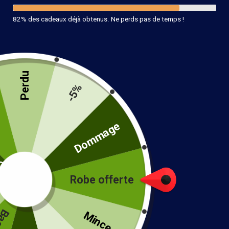
82% des cadeaux déjà obtenus. Ne perds pas de temps !
Perdu
-5%
té
Dommage
Jupe Vintage En Velours Côtelé
Robe offerte
38.99
€
!
Taille
Mince...