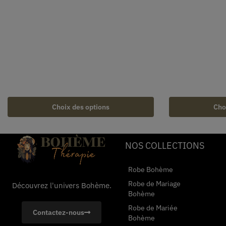
Choix des options
Cho
NOS COLLECTIONS
Robe Bohème
Robe de Mariage
Découvrez l'univers Bohème.
Bohème
Robe de Mariée
Contactez-nous
Bohème