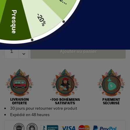
uite
Presque
Couleur
-20%
Ajouter au panier
30 jours pour retourner votre produit
Expédié en 48 heures