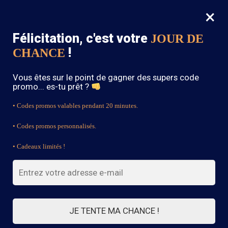
×
MENU
0
Félicitation, c'est votre
JOUR DE
SOLDES : -15% sur toute la boutique avec le code « BOHEME15 »
!
CHANCE
Accueil
/
Jupe Bohème
/
Jupe Vintage En Velours Côtelé
Vous êtes sur le point de gagner des supers code
promo... es-tu prêt ?
• Codes promos valables pendant 20 minutes.
• Codes promos personnalisés.
• Cadeaux limités !
JE TENTE MA CHANCE !