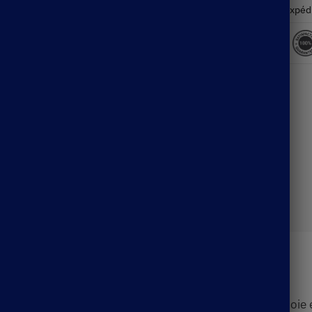
Expéd
Description
nt dans une mini-jupe blanche bohème qui incite à la joie et 