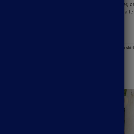
ette pièce est faite pour vous. Fabriquée en coton léger, c
n ville ou en vacances, cette pièce polyvalente est parfait
 blanche bohème à votre tenue !
Bohème
,
Jupe Courte Bohème
Étiquettes :
boho mini skirt
,
boho skir