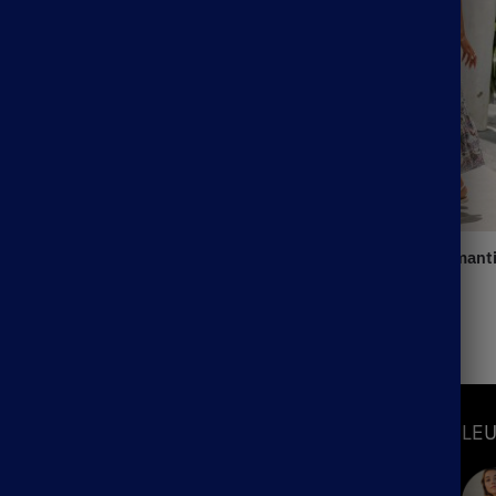
ngue Bohème À Fleurs
Jupe Longue Bohème Romant
39.99
€
S
INFORMATIONS
LEU
Mon Compte