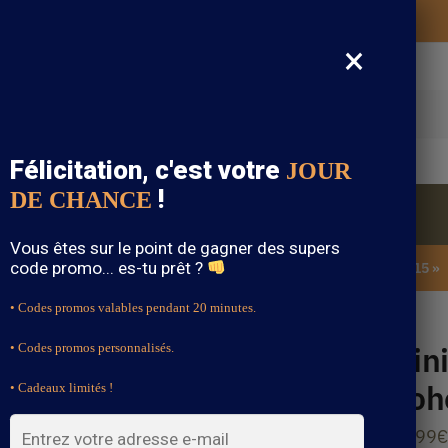
Vos vêtements bohème expédiés gratuitement
×
cherche
Félicitation, c'est votre
JOUR
!
DE CHANCE
Blouse Bohème
Bijoux Bohème
Sandale Bohème
Vous êtes sur le point de gagner des supers
code promo... es-tu prêt ?
SOLDES : -15% sur toute la boutique avec le code « BOHEME15 »
• Codes promos valables pendant 20 minutes.
e
Min
• Codes promos personnalisés.
Boh
• Cadeaux limités !
32.99
€