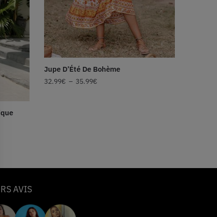
Jupe D’Été De Bohème
32.99
€
–
35.99
€
ique
RS AVIS