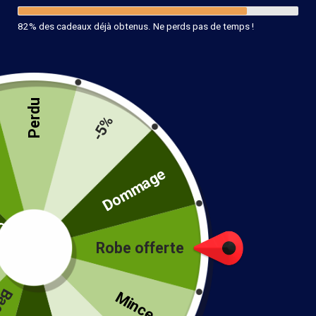
82% des cadeaux déjà obtenus. Ne perds pas de temps !
Perdu
-5%
té
Dommage
Robe offerte
!
Mince...