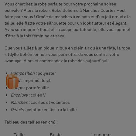
Vous cherchez la robe parfaite pour votre prochaine soirée
estivale ? Alors la robe « Robe Bohème à Manches Courtes » est
faite pour vous ! Ornée de manches à volants et d’un joli nœud à la
taille, elle flatte votre silhouette pour un look flatteur et élégant.
Avec son imprimé floral et sa coupe portefeuille, elle vous permet
d’être à la fois féminine et sexy.
Que vous alliez à un pique-nique en plein air ou à une fête, la robe
« Idylle Bohémienne » vous permettra de vous sentir à votre
avantage. Alors et commandez la robe dès aujourd’hui !
Composition
:
polyester
Motif
: imprimé floral
Coupe
: portefeuille
Encolure
: col en V
Manches
: courtes et volantées
Détails
: ceinture en tissu à la taille
Tableau des tailles (en cm)
:
Taille
Buste
Longueur