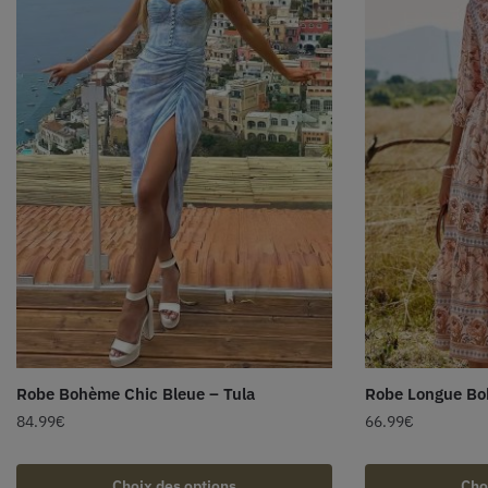
Robe Bohème Chic Bleue – Tula
Robe Longue Boh
84.99
€
66.99
€
Choix des options
Cho