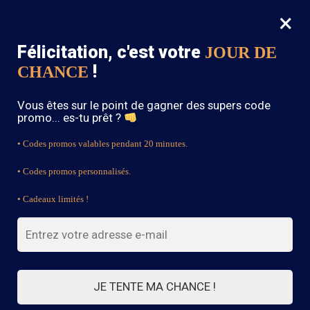
×
MENU
0
Félicitation, c'est votre
JOUR DE
SOLDES : -15% sur toute la boutique avec le code « BOHEME15 »
!
CHANCE
Accueil
/
Robe Champêtre Bohème
/
Robe Bohème à Manches Courtes – Iris
Vous êtes sur le point de gagner des supers code
promo... es-tu prêt ?
• Codes promos valables pendant 20 minutes.
• Codes promos personnalisés.
• Cadeaux limités !
JE TENTE MA CHANCE !