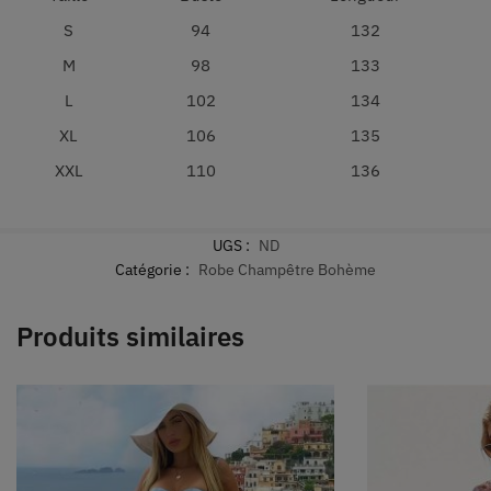
S
94
132
M
98
133
L
102
134
XL
106
135
XXL
110
136
UGS :
ND
Catégorie :
Robe Champêtre Bohème
Produits similaires