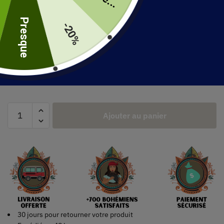
uite
Robe Bohème Colorée – Césarine
Presque
-20%
67.99
€
Taille
Ajouter au panier
30 jours pour retourner votre produit