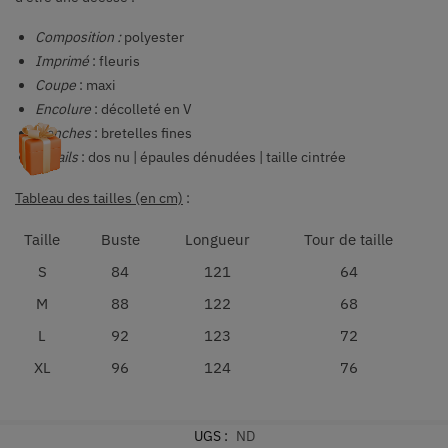
Composition
:
polyester
Imprimé
: fleuris
Coupe
: maxi
Encolure
: décolleté en V
Manches
: bretelles fines
Détails
: dos nu | épaules dénudées | taille cintrée
Tableau des tailles (en cm)
:
Taille
Buste
Longueur
Tour de taille
S
84
121
64
M
88
122
68
L
92
123
72
XL
96
124
76
UGS :
ND