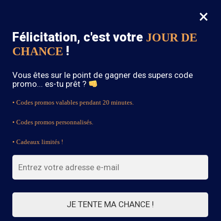
×
MENU
0
Félicitation, c'est votre
JOUR DE
SOLDES : -15% sur toute la boutique avec le code « BOHEME15 »
!
CHANCE
Accueil
/
Robe Champêtre Bohème
/
Robe Bohème Colorée – Césarine
Vous êtes sur le point de gagner des supers code
promo... es-tu prêt ?
• Codes promos valables pendant 20 minutes.
• Codes promos personnalisés.
• Cadeaux limités !
JE TENTE MA CHANCE !