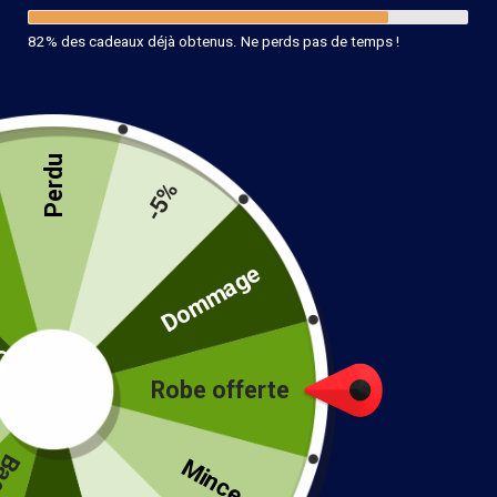
82% des cadeaux déjà obtenus. Ne perds pas de temps !
Perdu
-5%
té
Dommage
Robe offerte
!
Mince...