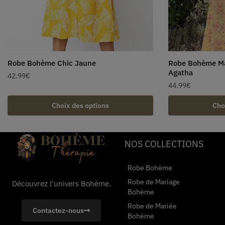
Robe Bohème Chic Jaune
Robe Bohème Ma
Agatha
42.99
€
44.99
€
Choix des options
Cho
NOS COLLECTIONS
Robe Bohème
Robe de Mariage
Découvrez l'univers Bohème.
Bohème
Robe de Mariée
Contactez-nous
Bohème