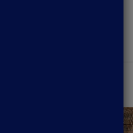
92
93
94
95
UGS :
ND
Catégorie :
Robe Champêtre Bohème