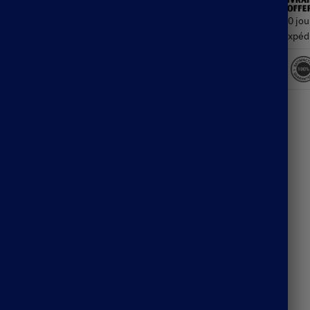
30 jou
Expéd