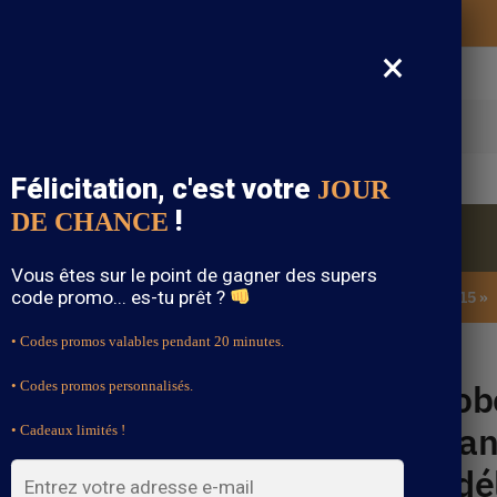
Vos vêtements bohème expédiés gratuitement
×
cherche
Félicitation, c'est votre
JOUR
!
DE CHANCE
Blouse Bohème
Bijoux Bohème
Sandale Bohème
Vous êtes sur le point de gagner des supers
code promo... es-tu prêt ?
SOLDES : -15% sur toute la boutique avec le code « BOHEME15 »
• Codes promos valables pendant 20 minutes.
te à Manches Longues – Adélaïde
Rob
• Codes promos personnalisés.
Man
• Cadeaux limités !
Adé