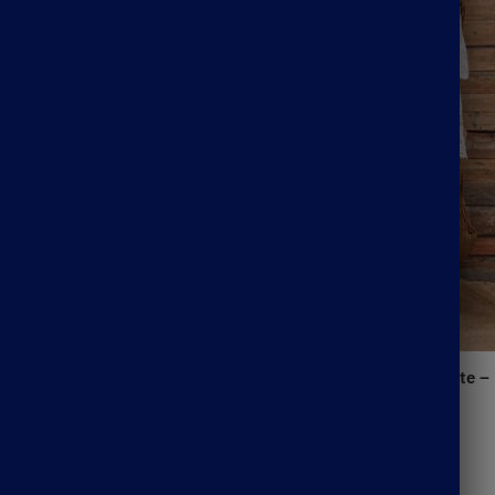
Mariée Bohème Florale Fluide
Robe Bohème Transparente –
ce
Anastasie
52.99
€