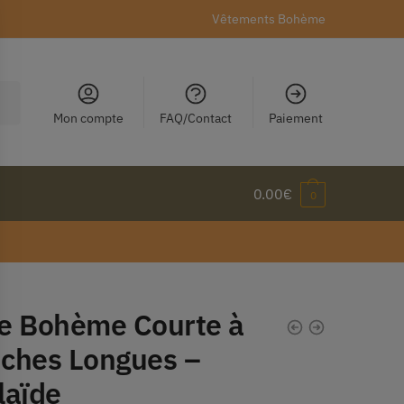
Vêtements Bohème
Mon compte
FAQ/Contact
Paiement
0.00
€
0
e Bohème Courte à
ches Longues –
laïde