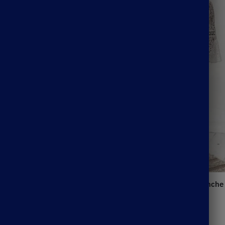
Robe Courte Bohème Blanche
Asymétrique
46.99
€
anche Asymétrique