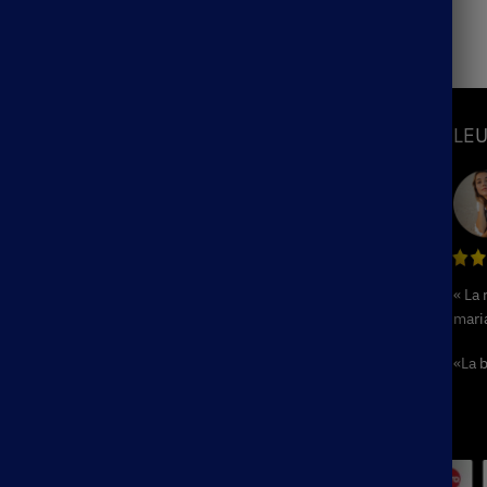
S
INFORMATIONS
LEU
Mon Compte
Suivre ma commande
hème
Blog
ème
F.A.Q / Contact
« La
Politique de remboursement et de
hème
mari
retours
e
Conditions Générales de Ventes
«La b
me
Mentions Légales
e
Plan du Site