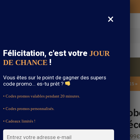
Vos vêtements bohème expédiés gratuitement
×
cherche
Félicitation, c'est votre
JOUR
!
DE CHANCE
Blouse Bohème
Bijoux Bohème
Sandale Bohème
Vous êtes sur le point de gagner des supers
code promo... es-tu prêt ?
SOLDES : -15% sur toute la boutique avec le code « BOHEME15 »
• Codes promos valables pendant 20 minutes.
ctée Vert Sauge
Rob
• Codes promos personnalisés.
Déc
• Cadeaux limités !
42.99
€