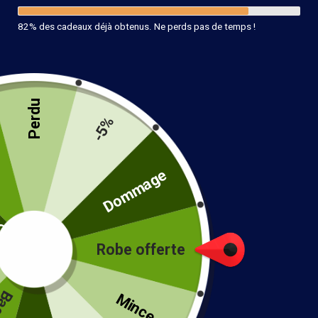
82% des cadeaux déjà obtenus. Ne perds pas de temps !
Perdu
-5%
té
Dommage
Robe offerte
!
Mince...