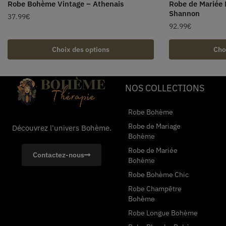
Robe Bohème Vintage – Athenais
Robe de Mariée
Shannon
37.99
€
92.99
€
Choix des options
Cho
NOS COLLECTIONS
Robe Bohème
Robe de Mariage
Découvrez l'univers Bohème.
Bohème
Robe de Mariée
Contactez-nous
Bohème
Robe Bohème Chic
Robe Champêtre
Bohème
Robe Longue Bohème