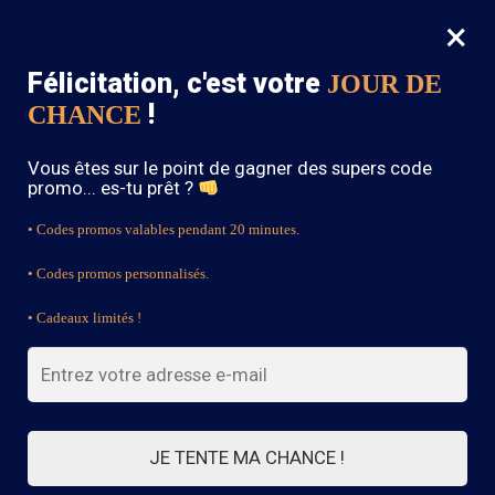
×
MENU
0
Félicitation, c'est votre
JOUR DE
SOLDES : -15% sur toute la boutique avec le code « BOHEME15 »
!
CHANCE
Accueil
/
Robe Champêtre Bohème
/
Robe Bohème Florale – Estelle
Vous êtes sur le point de gagner des supers code
promo... es-tu prêt ?
• Codes promos valables pendant 20 minutes.
• Codes promos personnalisés.
• Cadeaux limités !
JE TENTE MA CHANCE !